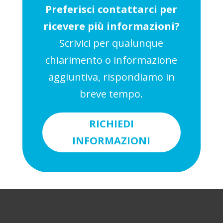
Preferisci contattarci per
ricevere più informazioni?
Scrivici per qualunque
chiarimento o informazione
aggiuntiva, rispondiamo in
breve tempo.
RICHIEDI
INFORMAZIONI