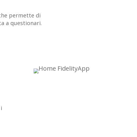
 che permette di
ta a questionari.
i