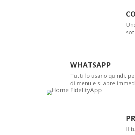
C
Uno
sot
WHATSAPP
Tutti lo usano quindi, pe
di menu e si apre imme
P
Il 